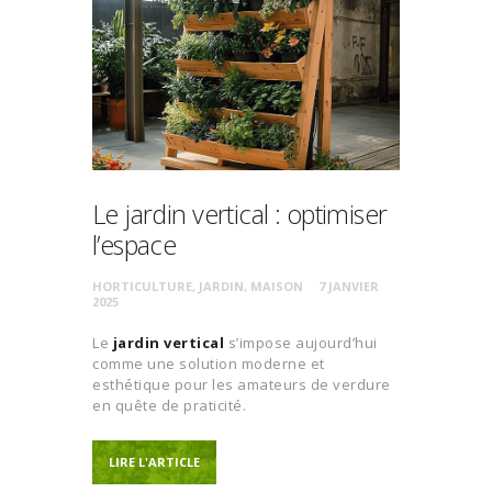
Le jardin vertical : optimiser
l’espace
HORTICULTURE
,
JARDIN
,
MAISON
7 JANVIER
2025
Le
jardin vertical
s’impose aujourd’hui
comme une solution moderne et
esthétique pour les amateurs de verdure
en quête de praticité.
LIRE L'ARTICLE