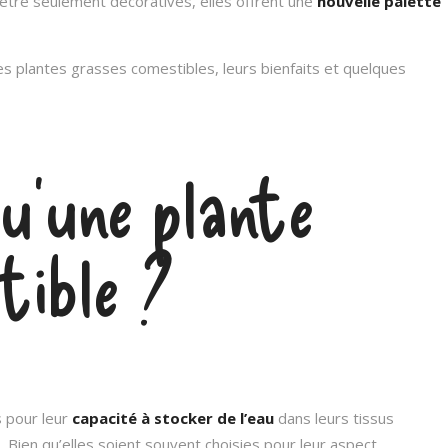
d’être seulement décoratives, elles offrent une
nouvelle palette
es plantes grasses comestibles, leurs bienfaits et quelques
qu’une plante
tible ?
s pour leur
capacité à stocker de l’eau
dans leurs tissus
s. Bien qu’elles soient souvent choisies pour leur aspect