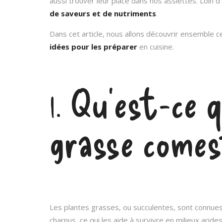
aussi trouver leur place dans nos assiettes. Loin 
de saveurs et de nutriments
.
Dans cet article, nous allons découvrir ensemble c
idées pour les préparer
en cuisine.
1. Qu’est-ce 
grasse comes
Les plantes grasses, ou succulentes, sont connue
charnus, ce qui les aide à survivre en milieux aride