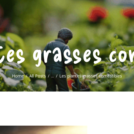
MAISON
JARDIN
DÉCORATION
tes grasses co
Home
All Posts
...
Les plantes grasses comestibles