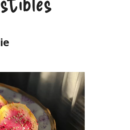
stibles
ie