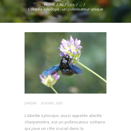
Home
All Posts
...
L’abeille xylocope : un pollinisateur unique
JARDIN
20 AVRIL 2023
L’abeille xylocope, aussi appelée abeille
charpentière, est un pollinisateur solitaire
qui joue un rôle crucial dans la