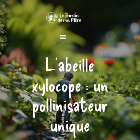
MAISON
L’abeille
JARDIN
DÉCORATION
xylocope : un
pollinisateur
unique