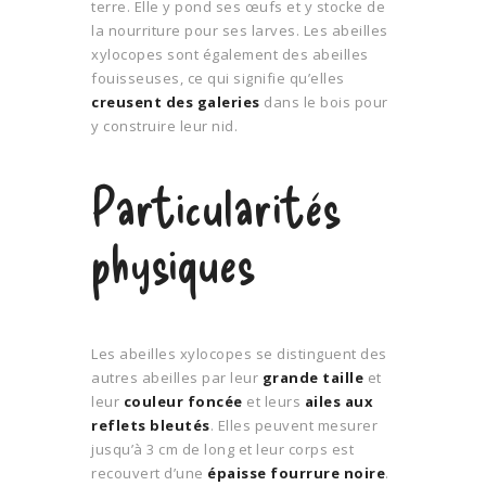
terre. Elle y pond ses œufs et y stocke de
la nourriture pour ses larves. Les abeilles
xylocopes sont également des abeilles
fouisseuses, ce qui signifie qu’elles
creusent des galeries
dans le bois pour
y construire leur nid.
Particularités
physiques
Les abeilles xylocopes se distinguent des
autres abeilles par leur
grande taille
et
leur
couleur foncée
et leurs
ailes aux
reflets bleutés
. Elles peuvent mesurer
jusqu’à 3 cm de long et leur corps est
recouvert d’une
épaisse fourrure noire
.