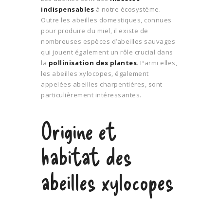
indispensables
à notre écosystème.
Outre les abeilles domestiques, connues
pour produire du miel, il existe de
nombreuses espèces d’abeilles sauvages
qui jouent également un rôle crucial dans
la
pollinisation des plantes
. Parmi elles,
les abeilles xylocopes, également
appelées abeilles charpentières, sont
particulièrement intéressantes.
Origine et
habitat des
abeilles xylocopes