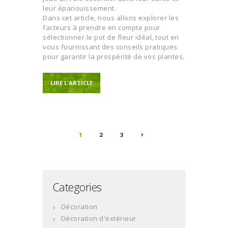
leur épanouissement.
Dans cet article, nous allons explorer les
facteurs à prendre en compte pour
sélectionner le pot de fleur idéal, tout en
vous fournissant des conseils pratiques
pour garantir la prospérité de vos plantes.
LIRE L'ARTICLE
Pagination
PAGE
1
>
PAGE
2
PAGE
3
des
publications
Categories
Décoration
Décoration d'extérieur