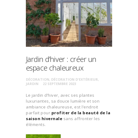
Jardin d’hiver : créer un
espace chaleureux
DÉCORATION
,
DÉCORATION D'EXTÉRIEUR
,
JARDIN
22 SEPTEMBRE 2023
Le jardin d’hiver, avec ses plantes
luxuriantes, sa douce lumière et son
ambiance chaleureuse, est l’endroit
parfait pour
profiter de la beauté de la
saison hivernale
sans affronter les
éléments.