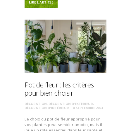
LIRE L'ARTICLE
Pot de fleur : les critères
pour bien choisir
DÉCORATION
,
DÉCORATION D'EXTÉRIEUR
,
DÉCORATION D'INTÉRIEUR
8 SEPTEMBRE 2023
Le choix du pot de fleur approprié pour
vos plantes peut sembler anodin, mais il
joue un rôle essentiel dans leur santé et