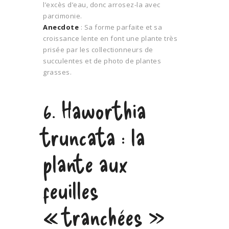
l’excès d’eau, donc arrosez-la avec
parcimonie.
Anecdote
: Sa forme parfaite et sa
croissance lente en font une plante très
prisée par les collectionneurs de
succulentes et de photo de plantes
grasses.
6. Haworthia
truncata : la
plante aux
feuilles
« tranchées »