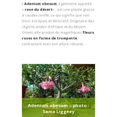
L’
Adenium obesum
, également appelée
«
rose du désert
« , est une plante grasse
à caudex renflé, ce qui signifie que son
tronc est épais et décoratif. Originaire des
régions arides d’Afrique et du Moyen-
Orient, elle produit de magnifiques
fleurs
roses en forme de trompette
,
contrastant avec son allure robuste.
Adenium obesum – photo :
Sama Liggéey