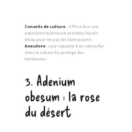
Conseils de culture
: Offrez-leur une
exposition lumineuse et évitez l’excès
d’eau pour ne pas les faire pourrir.
Anecdote
: Leur capacité à se camoufler
dans la nature les protège des
herbivores.
3. Adenium
obesum : la rose
du désert