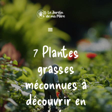
MAISON
7 Plantes
JARDIN
DÉCORATION
grasses
méconnues à
découvrir en