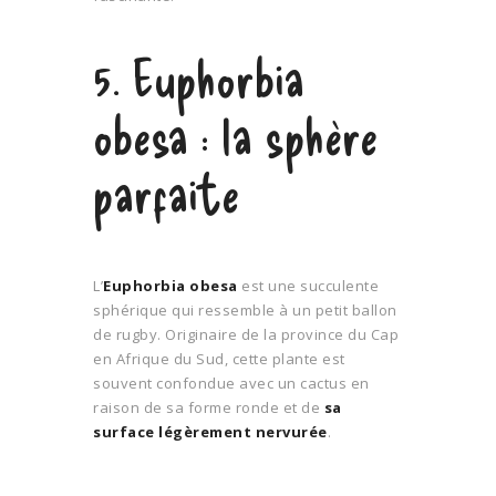
5. Euphorbia
obesa : la sphère
parfaite
L’
Euphorbia obesa
est une succulente
sphérique qui ressemble à un petit ballon
de rugby. Originaire de la province du Cap
en Afrique du Sud, cette plante est
souvent confondue avec un cactus en
raison de sa forme ronde et de
sa
surface légèrement nervurée
.