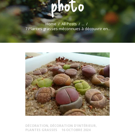
photo
Home
All Posts
...
7 Plantes grasses méconnues à découvrir en...
DÉCORATION
,
DÉCORATION D'INTÉRIEUR
,
PLANTES GRASSES
16 OCTOBRE 2024