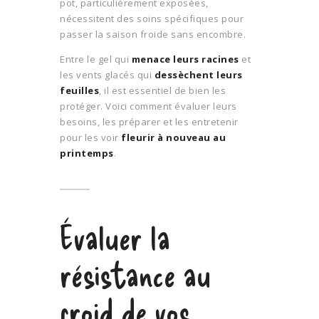
pot, particulièrement exposées,
nécessitent des soins spécifiques pour
passer la saison froide sans encombre.
Entre le gel qui
menace leurs racines
et
les vents glacés qui
dessèchent leurs
feuilles
, il est essentiel de bien les
protéger. Voici comment évaluer leurs
besoins, les préparer et les entretenir
pour les voir
fleurir à nouveau au
printemps
.
Évaluer la
résistance au
froid de vos