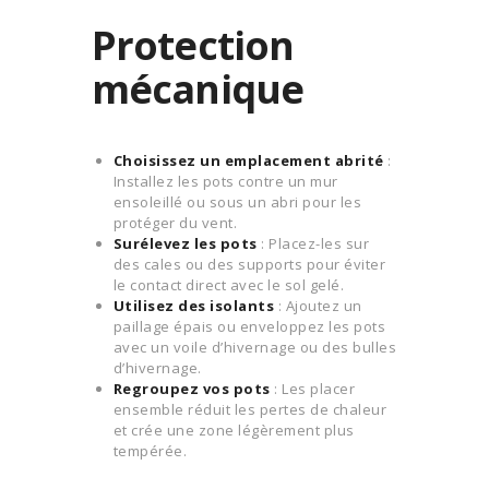
Protection
mécanique
Choisissez un emplacement abrité
:
Installez les pots contre un mur
ensoleillé ou sous un abri pour les
protéger du vent.
Surélevez les pots
: Placez-les sur
des cales ou des supports pour éviter
le contact direct avec le sol gelé.
Utilisez des isolants
: Ajoutez un
paillage épais ou enveloppez les pots
avec un voile d’hivernage ou des bulles
d’hivernage.
Regroupez vos pots
: Les placer
ensemble réduit les pertes de chaleur
et crée une zone légèrement plus
tempérée.