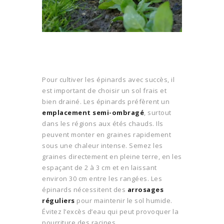
Pour cultiver les épinards avec succès, il
est important de choisir un sol frais et
bien drainé. Les épinards préfèrent un
emplacement semi-ombragé
, surtout
dans les régions aux étés chauds. Ils
peuvent monter en graines rapidement
sous une chaleur intense. Semez les
graines directement en pleine terre, en les
espaçant de 2 à 3 cm et en laissant
environ 30 cm entre les rangées. Les
épinards nécessitent des
arrosages
réguliers
pour maintenir le sol humide.
Évitez l’excès d’eau qui peut provoquer la
pourriture des racines.