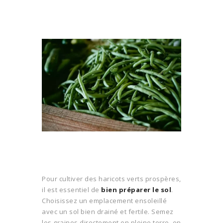
Pour cultiver des haricots verts prospères,
il est essentiel de
bien préparer le sol
.
Choisissez un emplacement ensoleillé
avec un sol bien drainé et fertile. Semez
les graines directement en pleine terre, en