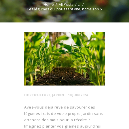
Home
All Posts
...
Les légumes qui poussent vite, notre Top 5
HORTICULTURE
,
JARDIN
10 JUIN 2024
Avez-vous déjà rêvé de savourer des
légumes frais de votre propre jardin sans
attendre des mois pour la récolte ?
Imaginez planter vos graines aujourd’hui