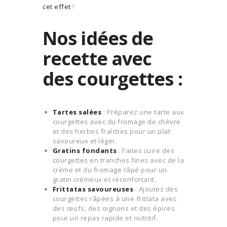
cet effet
!
Nos idées de
recette avec
des courgettes :
Tartes salées
: Préparez une tarte aux
courgettes avec du fromage de chèvre
et des herbes fraîches pour un plat
savoureux et léger.
Gratins fondants
: Faites cuire des
courgettes en tranches fines avec de la
crème et du fromage râpé pour un
gratin crémeux et réconfortant.
Frittatas savoureuses
: Ajoutez des
courgettes râpées à une frittata avec
des œufs, des oignons et des épices
pour un repas rapide et nutritif.