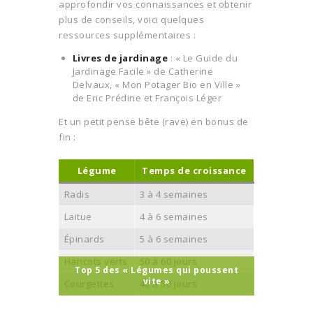
approfondir vos connaissances et obtenir
plus de conseils, voici quelques
ressources supplémentaires :
Livres de jardinage
: « Le Guide du
Jardinage Facile » de Catherine
Delvaux, « Mon Potager Bio en Ville »
de Eric Prédine et François Léger
Et un petit pense bête (rave) en bonus de
fin :
Légume
Temps de croissance
Radis
3 à 4 semaines
Laitue
4 à 6 semaines
Épinards
5 à 6 semaines
Haricots verts
50 à 60 jours
Top 5 des « Légumes qui poussent
vite »
Courgettes
40 à 50 jours