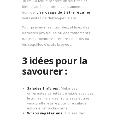
30 cm. La laitue préfère un sol riche et
bien drainé, maintenu constamment
humide.
L’arrosage doit être régulier
,
mais évitez de détremper le sol.
Pour prévenir les nuisibles, utilisez des
barrières physiques ou des traitements
naturels comme les cendres de bois ou
les coquilles d’œufs broyées.
3 idées pour la
savourer :
Salades fraîches
: Mélangez
différentes variétés de laitue avec des
légumes frais, des fruits secs et une
vinaigrette légère pour une salade
estivale rafraîchissante.
Wraps végétariens
: Utilisez des