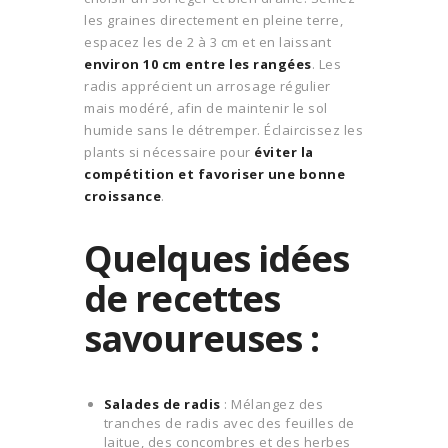
les graines directement en pleine terre,
espacez les de 2 à 3 cm et en laissant
environ 10 cm entre les rangées
. Les
radis apprécient un arrosage régulier
mais modéré, afin de maintenir le sol
humide sans le détremper. Éclaircissez les
plants si nécessaire pour
éviter la
compétition et favoriser une bonne
croissance
.
Quelques idées
de recettes
savoureuses :
Salades de radis
: Mélangez des
tranches de radis avec des feuilles de
laitue, des concombres et des herbes