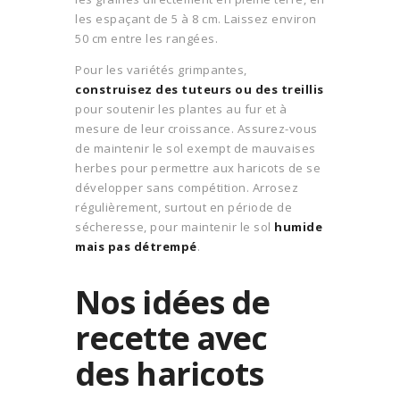
les espaçant de 5 à 8 cm. Laissez environ
50 cm entre les rangées.
Pour les variétés grimpantes,
construisez des tuteurs ou des treillis
pour soutenir les plantes au fur et à
mesure de leur croissance. Assurez-vous
de maintenir le sol exempt de mauvaises
herbes pour permettre aux haricots de se
développer sans compétition. Arrosez
régulièrement, surtout en période de
sécheresse, pour maintenir le sol
humide
mais pas détrempé
.
Nos idées de
recette avec
des haricots