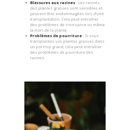
Blessures aux racines
: Les racines
des plantes grasses sont sensibles et
peuvent être endommagées lors d’une
transplantation. Cela peut entraîner
des problèmes de croissance ou même
la mort de la plante.
Problèmes de pourriture
: Si vous
transplantez vos plantes grasses dans
un pot trop grand, cela peut entraîner
des problèmes de pourriture des
racines.