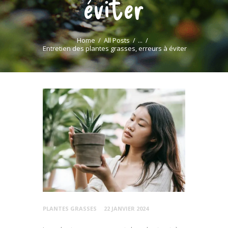
éviter
Home
All Posts
...
Entretien des plantes grasses, erreurs à éviter
PLANTES GRASSES
22 JANVIER 2024