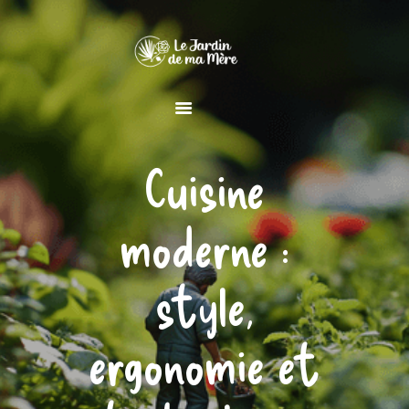
MAISON
Cuisine
JARDIN
DÉCORATION
moderne :
style,
ergonomie et