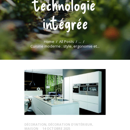
technologie
intégrée
Home
All Posts
...
Cuisine moderne : style, ergonomie et...
DÉCORATION
,
DÉCORATION D'INTÉRIEUR
,
MAISON
14 OCTOBRE 2025