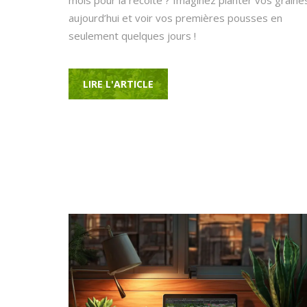
mois pour la récolte ? Imaginez planter vos graine
aujourd’hui et voir vos premières pousses en
seulement quelques jours !
LIRE L'ARTICLE