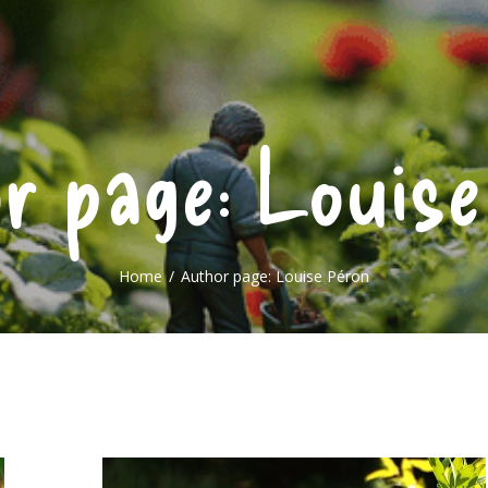
MAISON
JARDIN
DÉCORATION
r page: Louise
Home
Author page: Louise Péron