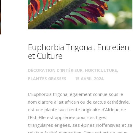
Euphorbia Trigona : Entretien
et Culture
DÉCORATION D'INTÉRIEUR
,
HORTICULTURE
,
PLANTES GRASSES
15 AVRIL 2024
L’Euphorbia trigona, également connue sous le
nom d‘arbre à lait africain ou de cactus cathédrale,
est une plante succulente originaire d’Afrique de
l’Est. Elle est appréciée pour ses tiges
triangulaires érigées, ses épines inoffensives et sa
relative facilité d’entretien. Dans cet article, nous