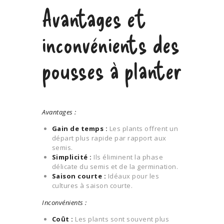
Avantages et
inconvénients des
pousses à planter
Avantages :
Gain de temps :
Les plants offrent un
départ plus rapide par rapport aux
semis.
Simplicité :
Ils éliminent la phase
délicate du semis et de la germination.
Saison courte :
Idéaux pour les
cultures à saison courte.
Inconvénients :
Coût :
Les plants sont souvent plus