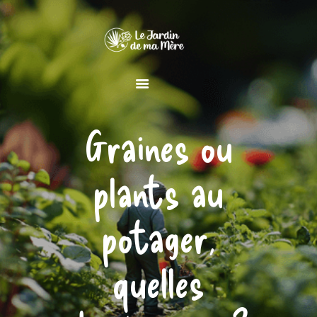
MAISON
Graines ou
JARDIN
DÉCORATION
plants au
potager,
quelles