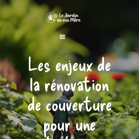
MAISON
Les enjeux de
JARDIN
DÉCORATION
la rénovation
de couverture
pour une