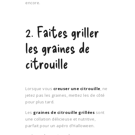
encore.
2. Faites griller
les graines de
citrouille
Lorsque vous
creuser une citrouille
, ne
jetez pas les graines, mettez les de côté
pour plus tard.
Les
graines de citrouille grillées
sont
une collation délicieuse et nutritive,
parfait pour un apéro d’Halloween.