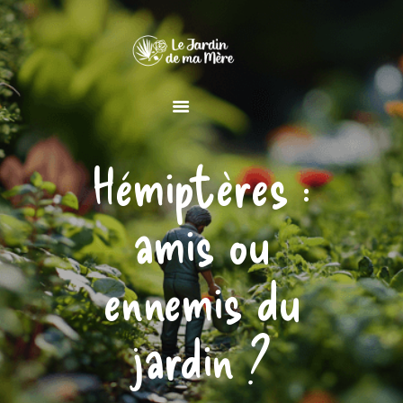
MAISON
Hémiptères :
JARDIN
DÉCORATION
amis ou
ennemis du
jardin ?