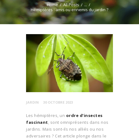
Home
All Posts
...
Hémiptères : amis ou ennemis du jardin ?
JARDIN
30 OCTOBRE 2023
Les hémiptères, un
ordre d’insectes
fascinant
, sont omniprésents dans nos
jardins. Mais sont-ils nos alliés ou nos
adversaires ? Cet article plonge dans le