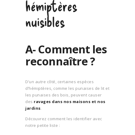
hémiptères
nuisibles
A- Comment les
reconnaître ?
D’un autre côté, certaines espèces
d’hémiptères, comme les punaises de lit et
les punaises des bois, peuvent causer
des
ravages dans nos maisons et nos
jardins
.
Découvrez comment les identifier avec
notre petite liste :